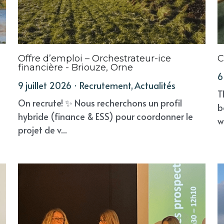
Offre d’emploi – Orchestrateur-ice
C
financière - Briouze, Orne
6
9 juillet 2026
·
Recrutement,
Actualités
T
On recrute! ✨ Nous recherchons un profil
b
hybride (finance & ESS) pour coordonner le
w
projet de v...