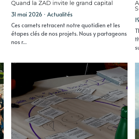
Quand la ZAD invite le grand capital
A
S
31 mai 2026
·
Actualités
1
Ces carnets retracent notre quotidien et les
T
étapes clés de nos projets. Nous y partageons
t
nos r...
s