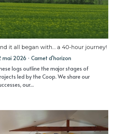
nd it all began with… a 40-hour journey!
2 mai 2026
·
Carnet d'horizon
hese logs outline the major stages of
rojects led by the Coop. We share our
uccesses, our...