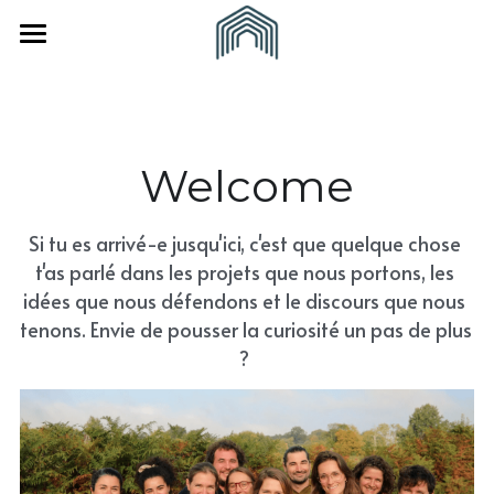
×
CATÉGORIES DE BLOG
Accueil
Toutes les catégories
À propos
Welcome
Actualités
Vous êtes
L'Equipe
Recrutement
Nos partenaires
Nous rejoindre
Une collectivité
Si tu es arrivé-e jusqu'ici, c'est que quelque chose 
t'as parlé dans les projets que nous portons, les 
Revue de presse
Julien Chuine
Un(e) indépendant(e)
CONTACT
idées que nous défendons et le discours que nous 
tenons. Envie de pousser la curiosité un pas de plus 
? 