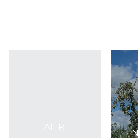
AIFR 
N