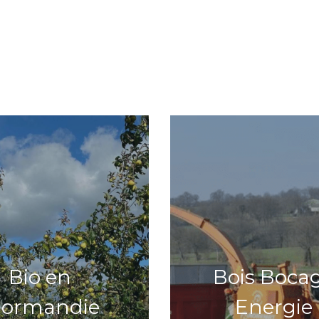
Bio en 
Bois Bocag
ormandie
Energie 