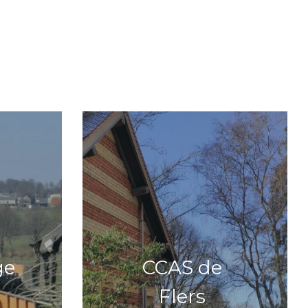
e 
CCAS de 
Flers 