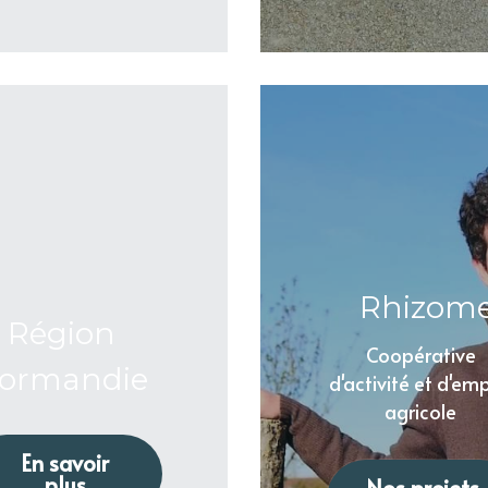
 Rhizom
Région 
Coopérative 
ormandie 
d'activité et d'emp
agricole 
En savoir
plus
Nos projets