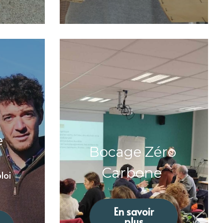
e
Bocage Zéro 
Carbone 
loi 
En savoir
plus