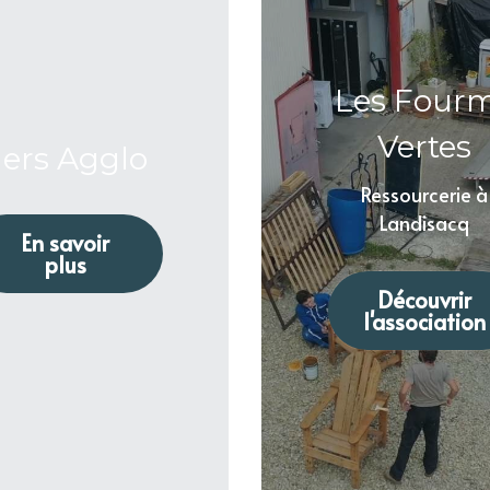
 Les Fourmis 
Vertes
lers Agglo 
 Ressourcerie à 
Landisacq
En savoir
plus
Découvrir
l'association