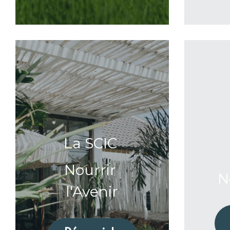
La SCIC 
Nourrir 
N
l'Avenir