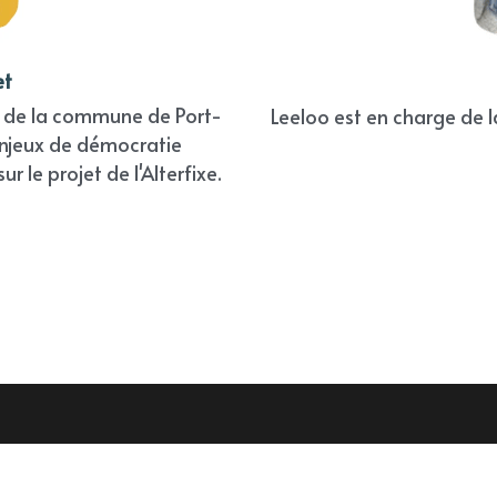
et
 de la commune de Port-
Leeloo est en charge de 
 enjeux de démocratie 
r le projet de l'Alterfixe.
Copyright © 2024 - La Coop des Territoires