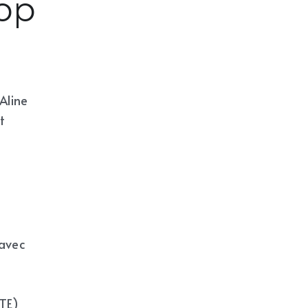
oop
line 
 
avec 
 
TE) 