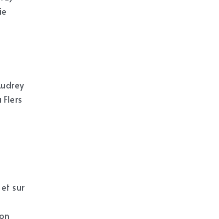
e 
udrey 
Flers 
 
et sur 
on 