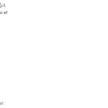
f. 
 et 
l :