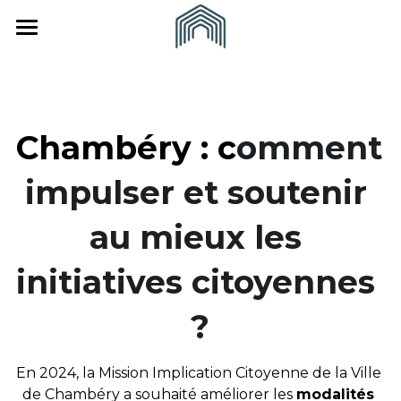
×
CATÉGORIES DE BLOG
Accueil
Toutes les catégories
À propos
Chambéry : c
omment 
Actualités
Vous êtes
L'Equipe
impulser et soutenir 
Recrutement
Nos partenaires
Nous rejoindre
Une collectivité
Revue de presse
Julien Chuine
Un(e) indépendant(e)
au mieux les 
CONTACT
initiatives citoyennes 
?
En 2024, la Mission Implication Citoyenne de la Ville 
de Chambéry a souhaité améliorer les 
modalités 