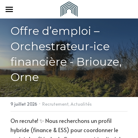
×
LES CATÉGORIES DE LA BOUTIQUE
Accueil
Offre d’emploi – 
Toutes les catégories
À propos
Orchestrateur-ice 
Vous êtes
L'Equipe
financière - Briouze, 
Nos partenaires
Nous rejoindre
Une collectivité
Orne
Revue de presse
Un(e) indépendant(e)
CONTACT
·
9 juillet 2026
Recrutement,
Actualités
On recrute! ✨ Nous recherchons un profil 
hybride (finance & ESS) pour coordonner le 